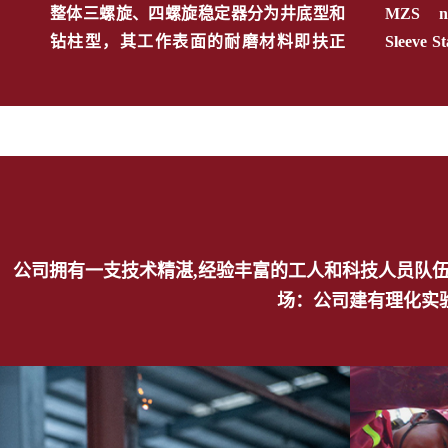
整体三螺旋、四螺旋稳定器分为井底型和
MZS non
钻柱型，其工作表面的耐磨材料即扶正
Sleeve Sta
面）有常用表面镶嵌硬质合金柱、有表面
to avoid
镶嵌金刚石复合体、有堆焊耐磨焊条、还
non-rotat
有低温钎焊硬质合金条等多种形式
copper wa
Integral 3-Spiral Blade Stabilizer,Integral
and self-
4-Spiral Blade Stabilizer(string type& near
bit type).The working hardfacing
surface(also called as wall contact)material
公司拥有一支技术精湛,经验丰富的工人和科技人员队伍
场：公司建有理化实