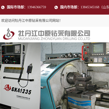
国际市场部：
13946366759
国内市场部：
13845345168（山
欢迎访问牡丹江中原钻采有限公司网站！