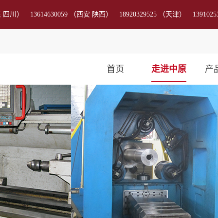
东 四川） 13614630059 （西安 陕西） 18920329525 （天津） 13910253
首页
走进中原
产
公司简介
钻
董事长风采
打
历史沿革
磨
企业文化
修
企业证书
固
展