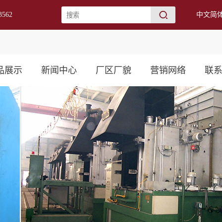
562
中文简
Englis
品展示
新闻中心
厂区厂貌
营销网络
联
井工具
公司新闻
捞工具
行业动态
铣工具
保养常识
井工具
井工具
板图片